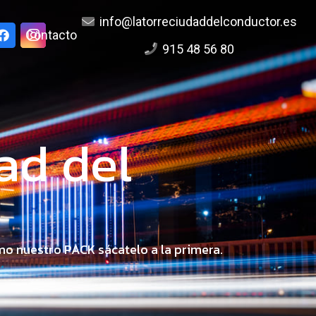
info@latorreciudaddelconductor.es
Contacto
915 48 56 80
ad del
mo nuestro PACK sácatelo a la primera.