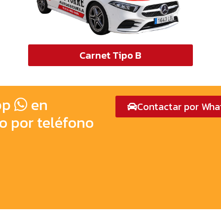
Carnet Tipo B
pp
en
Contactar por Wh
o por teléfono