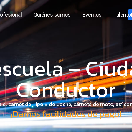
ofesional
Quiénes somos
Eventos
Talento
scuela – Ciud
Conductor
 el carnet de Tipo B de Coche, carnets de moto, así co
¡Damos facilidades de pago!