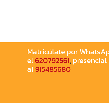
Matricúlate por WhatsA
el
620792561
,
presencial
al
915485680