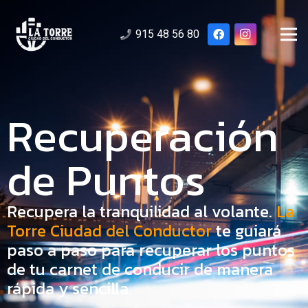
915 48 56 80
Recuperación
de Puntos
Recupera la tranquilidad al volante.
La
Torre Ciudad del Conductor
te guiará
paso a paso para recuperar los puntos
de tu carnet de conducir de manera
rápida y sencilla.